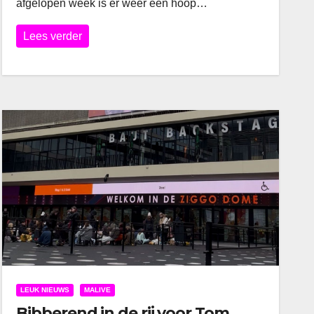
afgelopen week is er weer een hoop…
Lees verder
LEUK NIEUWS
MALIVE
Bibberend in de rij voor Tom