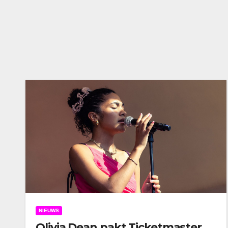
NIEUWS
Olivia Dean pakt Ticketmaster