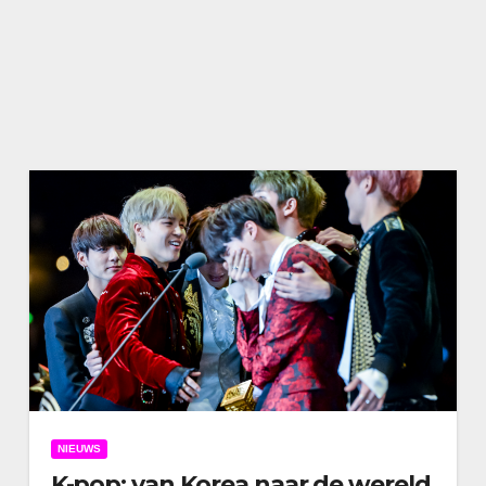
NIEUWS
K-pop: van Korea naar de wereld