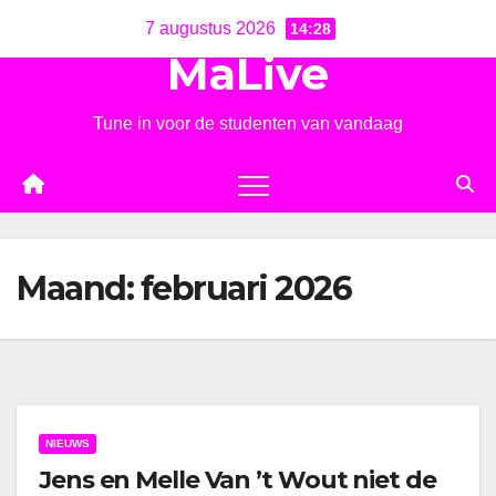
Ga
7 augustus 2026
14:28
naar
MaLive
de
inhoud
Tune in voor de studenten van vandaag
Maand:
februari 2026
NIEUWS
Jens en Melle Van ’t Wout niet de