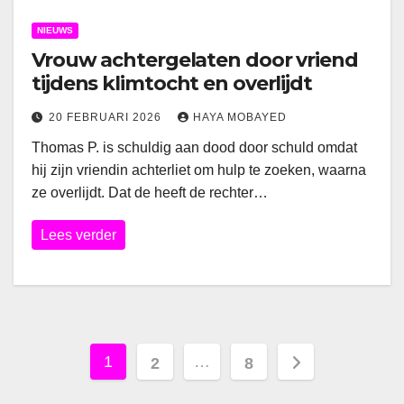
NIEUWS
Vrouw achtergelaten door vriend
tijdens klimtocht en overlijdt
20 FEBRUARI 2026
HAYA MOBAYED
Thomas P. is schuldig aan dood door schuld omdat
hij zijn vriendin achterliet om hulp te zoeken, waarna
ze overlijdt. Dat de heeft de rechter…
Lees verder
Berichten
1
…
2
8
paginering