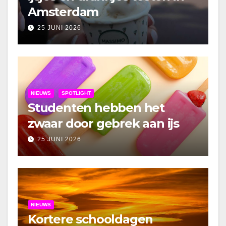
Amsterdam
25 JUNI 2026
NIEUWS
SPOTLIGHT
Studenten hebben het
zwaar door gebrek aan ijs
25 JUNI 2026
NIEUWS
Kortere schooldagen