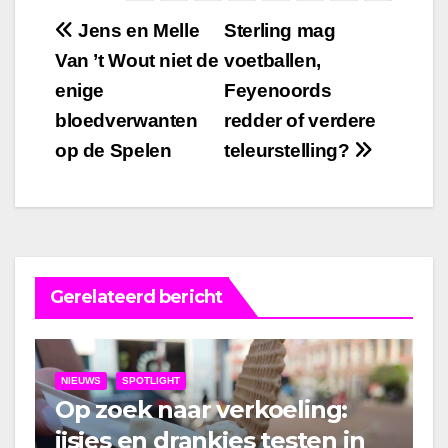
Bericht
Jens en Melle
Sterling mag
Van ’t Wout niet de
voetballen,
navigatie
enige
Feyenoords
bloedverwanten
redder of verdere
op de Spelen
teleurstelling?
Gerelateerd bericht
NIEUWS
SPOTLIGHT
Op zoek naar verkoeling:
ijsjes en drankjes testen in