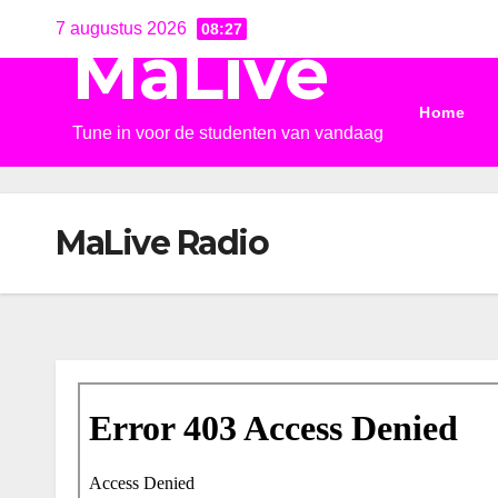
Ga
7 augustus 2026
08:27
MaLive
naar
de
Home
inhoud
Tune in voor de studenten van vandaag
MaLive Radio