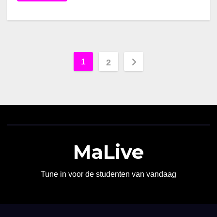
Berichten
1
2
paginering
MaLive
Tune in voor de studenten van vandaag