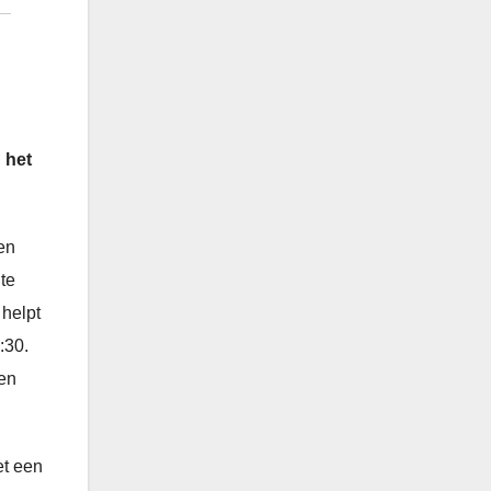
 het
 en
 te
 helpt
:30.
 en
et een