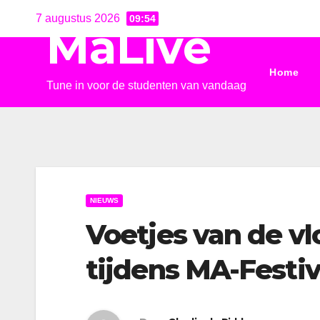
Ga
7 augustus 2026
09:54
MaLive
naar
de
Home
inhoud
Tune in voor de studenten van vandaag
NIEUWS
Voetjes van de vl
tijdens MA-Festiv