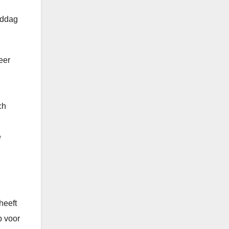
iddag
eer
j
ch
e
heeft
p voor