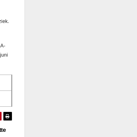
iek.
MA-
juni
tte