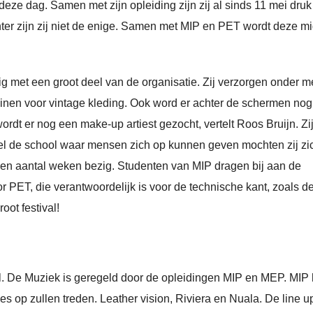
deze dag. Samen met zijn opleiding zijn zij al sinds 11 mei druk
chter zijn zij niet de enige. Samen met MIP en PET wordt deze m
g met een groot deel van de organisatie. Zij verzorgen onder m
nen voor vintage kleding. Ook word er achter de schermen nog
ordt er nog een make-up artiest gezocht, vertelt Roos Bruijn. Zi
el de school waar mensen zich op kunnen geven mochten zij zi
een aantal weken bezig. Studenten van MIP dragen bij aan de
r PET, die verantwoordelijk is voor de technische kant, zoals d
oot festival!
ol. De Muziek is geregeld door de opleidingen MIP en MEP. MIP 
es op zullen treden. Leather vision, Riviera en Nuala. De line u