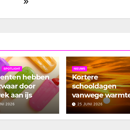
SPOTLIGHT
NIEUWS
denten hebben
Kortere
zwaar door
schooldagen
ek aan ijs
vanwege warmt
UNI 2026
25 JUNI 2026