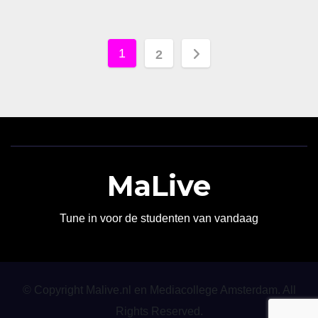
Berichten
1
2
paginering
MaLive
Tune in voor de studenten van vandaag
© Copyright Malive.nl en Mediacollege Amsterdam. All
Rights Reserved.