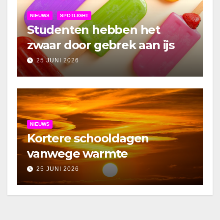
NIEUWS
SPOTLIGHT
Studenten hebben het
zwaar door gebrek aan ijs
25 JUNI 2026
NIEUWS
Kortere schooldagen
vanwege warmte
25 JUNI 2026