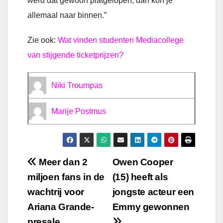
werd dat gewoon platgelopen, dan kon je
allemaal naar binnen.”
Zie ook:
Wat vinden studenten Mediacollege
van stijgende ticketprijzen?
Niki Troumpas
Marije Postmus
Bericht
Meer dan 2
Owen Cooper
miljoen fans in de
(15) heeft als
navigatie
wachtrij voor
jongste acteur een
Ariana Grande-
Emmy gewonnen
presale