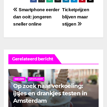
Bericht
Smartphone eerder
Ticketprijzen
dan ooit: jongeren
blijven maar
navigatie
sneller online
stijgen
Gerelateerd bericht
NIEUWS
SPOTLIGHT
Op zoek naar verkoeling:
ijsjes en drankjes testen in
Amsterdam