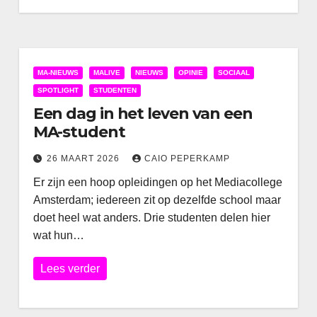
MA-NIEUWS
MALIVE
NIEUWS
OPINIE
SOCIAAL
SPOTLIGHT
STUDENTEN
Een dag in het leven van een
MA-student
26 MAART 2026
CAIO PEPERKAMP
Er zijn een hoop opleidingen op het Mediacollege
Amsterdam; iedereen zit op dezelfde school maar
doet heel wat anders. Drie studenten delen hier
wat hun…
Lees verder