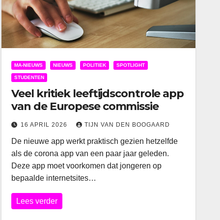
MA-NIEUWS
NIEUWS
POLITIEK
SPOTLIGHT
STUDENTEN
Veel kritiek leeftijdscontrole app
van de Europese commissie
16 APRIL 2026
TIJN VAN DEN BOOGAARD
De nieuwe app werkt praktisch gezien hetzelfde
als de corona app van een paar jaar geleden.
Deze app moet voorkomen dat jongeren op
bepaalde internetsites…
Lees verder