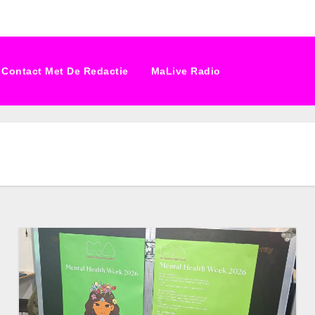
Contact Met De Redactie
MaLive Radio