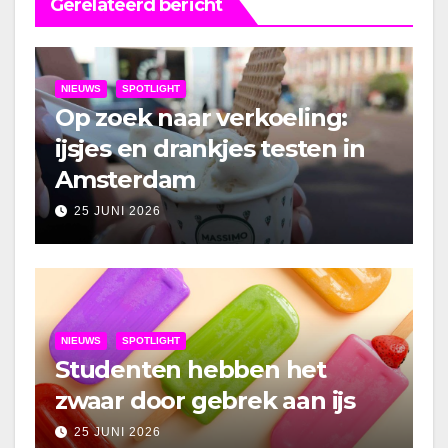
Gerelateerd bericht
NIEUWS
SPOTLIGHT
Op zoek naar verkoeling:
ijsjes en drankjes testen in
Amsterdam
25 JUNI 2026
NIEUWS
SPOTLIGHT
Studenten hebben het
zwaar door gebrek aan ijs
25 JUNI 2026