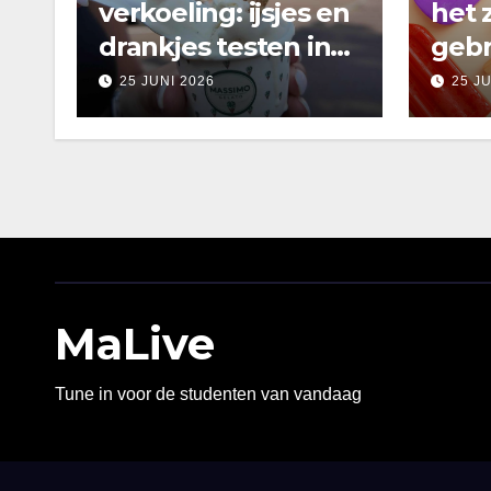
verkoeling: ijsjes en
het 
drankjes testen in
gebr
Amsterdam
25 JUNI 2026
25 J
MaLive
Tune in voor de studenten van vandaag