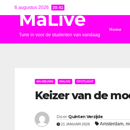
Ga
6 augustus 2026
20:41
MaLive
naar
de
Home
inhoud
Tune in voor de studenten van vandaag
MA-NIEUWS
MALIVE
SPOTLIGHT
Keizer van de mo
Door
Quinten Verzijde
Amsterdam
,
n
21 JANUARI 2026