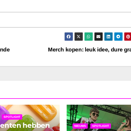
onde
Merch kopen: leuk idee, dure g
SPOTLIGHT
denten hebben
NIEUWS
SPOTLIGHT