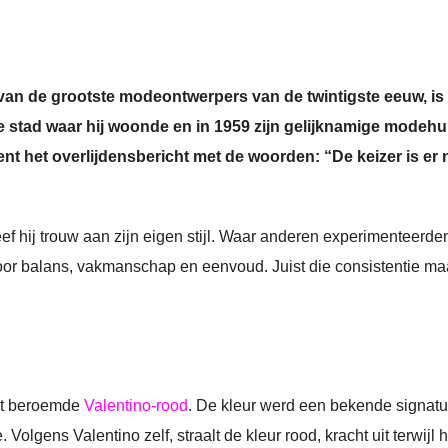
 van de grootste modeontwerpers van de twintigste eeuw, is
, de stad waar hij woonde en in 1959 zijn gelijknamige modehu
ent het overlijdensbericht met de woorden: “De keizer is er n
eef hij trouw aan zijn eigen stijl. Waar anderen experimenteerde
voor balans, vakmanschap en eenvoud. Juist die consistentie ma
het beroemde
Valentino-rood
. De kleur werd een bekende signatu
Volgens Valentino zelf, straalt de kleur rood, kracht uit terwijl h