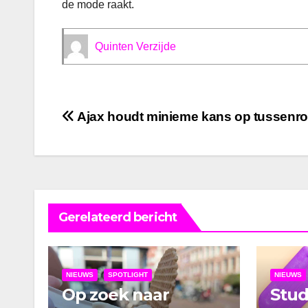
de mode raakt.
Quinten Verzijde
Bericht
Ajax houdt minieme kans op tussenr
navigatie
Gerelateerd bericht
NIEUWS
SPOTLIGHT
NIEUWS
Op zoek naar
Stu