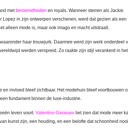
band met
beroemdheden
en royals. Wanneer sterren als Jackie
er Lopez in zijn ontwerpen verschenen, werd dat gezien als een
iet alleen mode is, maar ook imago en macht uitstraalt.
 waaronder haar trouwjurk. Daarmee werd zijn werk onderdeel 
reldwijd werden verspreid. Zo raakte zijn stijl verankerd in het
e en invloed bleef zichtbaar. Het modehuis bleef voortbouwen o
s een fundament binnen de luxe-industrie.
ideeën leven voort.
Valentino Garavani
liet zien dat mode meer k
van kunst zijn, een houding, en een belofte dat schoonheid nooit