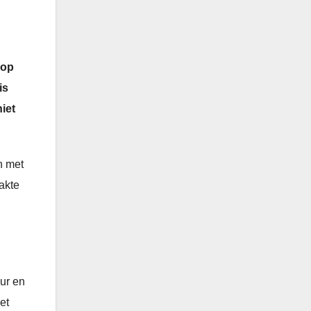
 op
is
iet
n met
akte
ur en
et