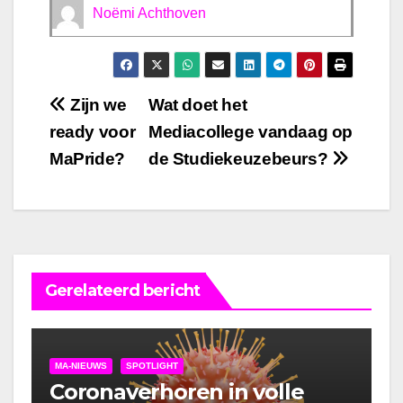
Noëmi Achthoven
Bericht
Zijn we
Wat doet het
ready voor
Mediacollege vandaag op
navigatie
MaPride?
de Studiekeuzebeurs?
Gerelateerd bericht
MA-NIEUWS
SPOTLIGHT
Coronaverhoren in volle