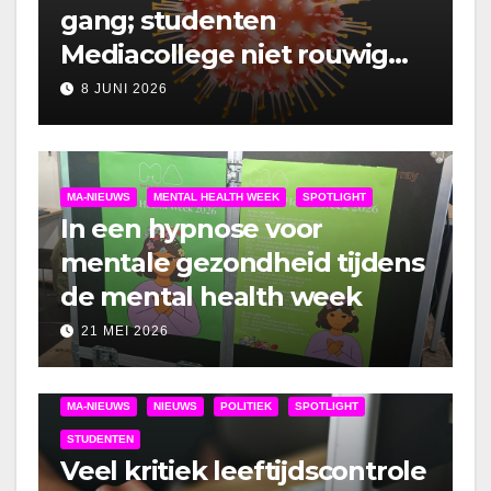
gang; studenten
Mediacollege niet rouwig
om lockdown
8 JUNI 2026
MA-NIEUWS
MENTAL HEALTH WEEK
SPOTLIGHT
In een hypnose voor
mentale gezondheid tijdens
de mental health week
21 MEI 2026
MA-NIEUWS
NIEUWS
POLITIEK
SPOTLIGHT
STUDENTEN
Veel kritiek leeftijdscontrole