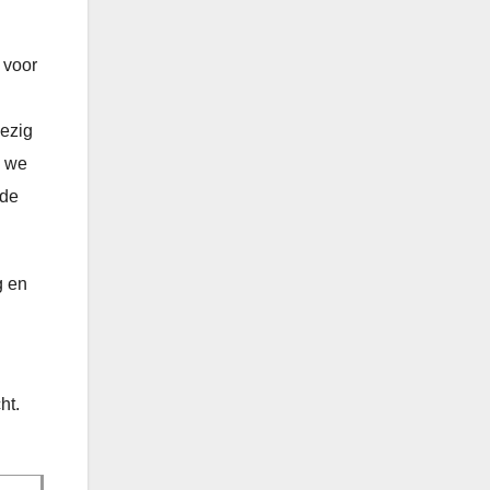
 voor
bezig
n we
nde
g en
l
ht.