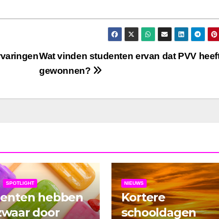
rvaringen
Wat vinden studenten ervan dat PVV heef
gewonnen?
SPOTLIGHT
NIEUWS
denten hebben
Kortere
zwaar door
schooldagen