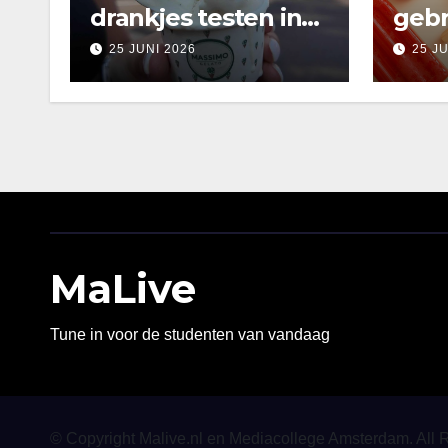
drankjes testen in
gebr
Amsterdam
25 JUNI 2026
25 J
MaLive
Tune in voor de studenten van vandaag
© Copyright Malive.nl en Mediacollege Amsterdam. All 