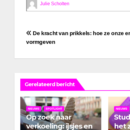
Julie Scholten
Bericht
De kracht van prikkels: hoe ze onze e
vormgeven
navigatie
Gerelateerd bericht
NIEUWS
SPOTLIGHT
NIEUWS
Op zoek naar
Stu
verkoeling: ijsjes en
het 