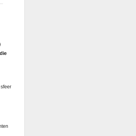
)
die
 sfeer
nten