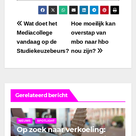
Bericht
Wat doet het
Hoe moeilijk kan
Mediacollege
overstap van
navigatie
vandaag op de
mbo naar hbo
Studiekeuzebeurs?
nou zijn?
Gerelateerd bericht
NIEUWS
SPOTLIGHT
Op zoek naar verkoeling: