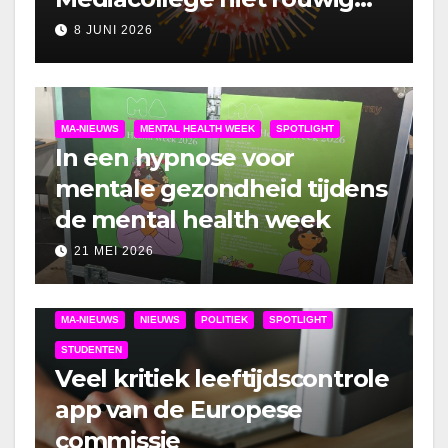
om lockdown
8 JUNI 2026
MA-NIEUWS
MENTAL HEALTH WEEK
SPOTLIGHT
In een hypnose voor
mentale gezondheid tijdens
de mental health week
21 MEI 2026
MA-NIEUWS
NIEUWS
POLITIEK
SPOTLIGHT
STUDENTEN
Veel kritiek leeftijdscontrole
app van de Europese
commissie