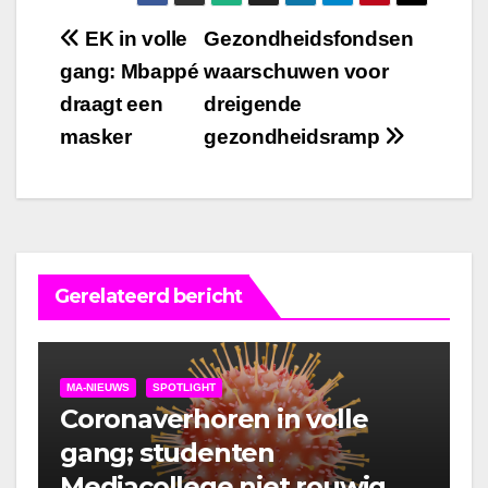
Bericht
EK in volle
Gezondheidsfondsen
gang: Mbappé
waarschuwen voor
navigatie
draagt een
dreigende
masker
gezondheidsramp
Gerelateerd bericht
MA-NIEUWS
SPOTLIGHT
Coronaverhoren in volle
gang; studenten
Mediacollege niet rouwig