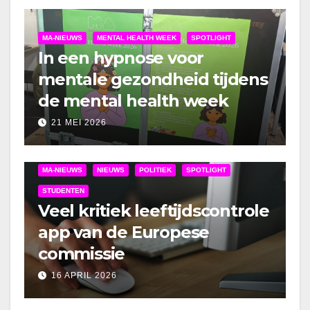
MA-NIEUWS
MENTAL HEALTH WEEK
SPOTLIGHT
In een hypnose voor
mentale gezondheid tijdens
de mental health week
21 MEI 2026
MA-NIEUWS
NIEUWS
POLITIEK
SPOTLIGHT
STUDENTEN
Veel kritiek leeftijdscontrole
app van de Europese
commissie
16 APRIL 2026