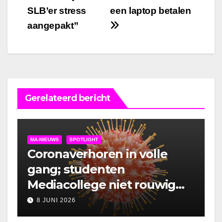
SLB’er stress
een laptop betalen
navigatie
aangepakt”
Gerelateerd bericht
MA-NIEUWS
SPOTLIGHT
Coronaverhoren in volle
gang; studenten
Mediacollege niet rouwig
om lockdown
8 JUNI 2026