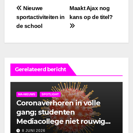
Bericht
Nieuwe
Maakt Ajax nog
sportactiviteiten in
kans op de titel?
navigatie
de school
Gerelateerd bericht
MA-NIEUWS
SPOTLIGHT
Coronaverhoren in volle
gang; studenten
Mediacollege niet rouwig
om lockdown
8 JUNI 2026