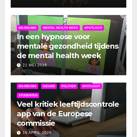
MA-NIEUWS
MENTAL HEALTH WEEK
SPOTLIGHT
In een hypnose voor
mentale gezondheid tijdens
de mental health week
21 MEI 2026
MA-NIEUWS
NIEUWS
POLITIEK
SPOTLIGHT
STUDENTEN
Veel kritiek leeftijdscontrole
app van de Europese
commissie
16 APRIL 2026