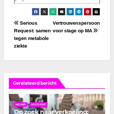
Bericht
Serious
Vertrouwenspersoon
Request: samen
voor stage op MA
navigatie
tegen metabole
ziekte
Gerelateerd bericht
NIEUWS
SPOTLIGHT
Op zoek naar verkoeling: