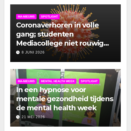
MA-NIEUWS
SPOTLIGHT
Coronaverhoren in volle
gang; studenten
Mediacollege niet rouwig
om lockdown
8 JUNI 2026
MA-NIEUWS
MENTAL HEALTH WEEK
SPOTLIGHT
In een hypnose voor
mentale gezondheid tijdens
de mental health week
21 MEI 2026