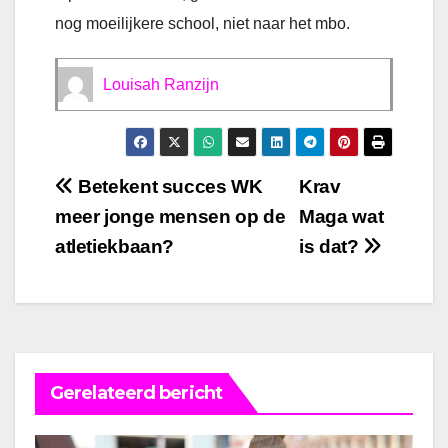
nog moeilijkere school, niet naar het mbo.
Louisah Ranzijn
Bericht
Betekent succes WK
Krav
meer jonge mensen op de
Maga wat
navigatie
atletiekbaan?
is dat?
Gerelateerd bericht