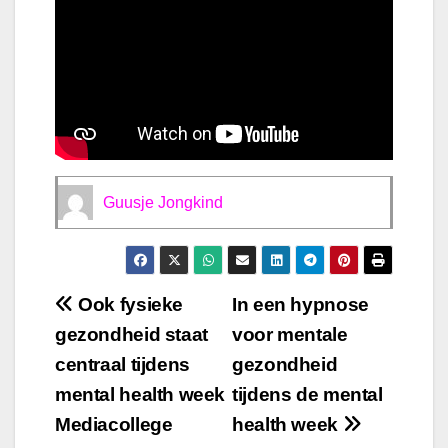
Guusje Jongkind
Bericht
Ook fysieke
In een hypnose
gezondheid staat
voor mentale
navigatie
centraal tijdens
gezondheid
mental health week
tijdens de mental
Mediacollege
health week