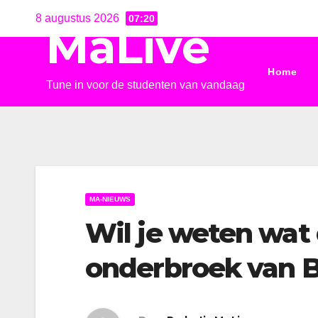
Ga
8 augustus 2026
07:20
MaLive
naar
de
Home
inhoud
Tune in voor de studenten van vandaag
MA-NIEUWS
Wil je weten wat 
onderbroek van Be