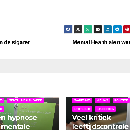
en de sigaret
Mental Health alert w
WS
MENTAL HEALTH WEEK
MA-NIEUWS
NIEUWS
POLITIEK
HT
SPOTLIGHT
STUDENTEN
en hypnose
Veel kritiek
 mentale
leeftijdscontrole