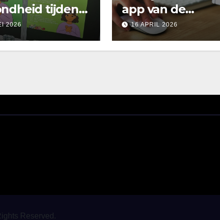
ndheid tijdens
app van de
ental health
Europese
EI 2026
16 APRIL 2026
k
commissie
Rights Reserved.