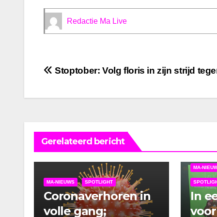
Redactie Ma Live
Bericht
Stoptober: Volg floris in zijn strijd teg
navigatie
Gerelateerd bericht
MA-NIEU
MA-NIEUWS
SPOTLIGHT
SPOTLIG
Coronaverhoren in
In e
volle gang;
voor