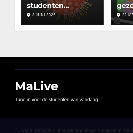
studenten
gezo
Mediacollege niet
de m
8 JUNI 2026
21 M
rouwig om
wee
lockdown
MaLive
Tune in voor de studenten van vandaag
© Copyright Malive.nl en Mediacollege Amsterdam. All 