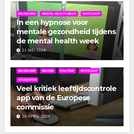
MA-NIEUWS
MENTAL HEALTH WEEK
SPOTLIGHT
In een hypnose voor
mentale gezondheid tijdens
de mental health week
21 MEI 2026
MA-NIEUWS
NIEUWS
POLITIEK
SPOTLIGHT
STUDENTEN
Veel kritiek leeftijdscontrole
app van de Europese
commissie
16 APRIL 2026