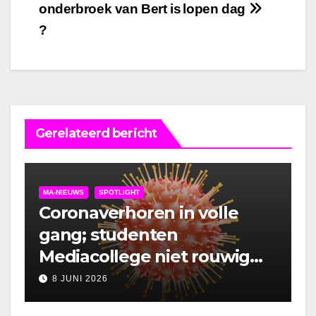
onderbroek van Bert is
lopen dag
?
Gerelateerd bericht
MA-NIEUWS
SPOTLIGHT
Coronaverhoren in volle
gang; studenten
Mediacollege niet rouwig
om lockdown
8 JUNI 2026