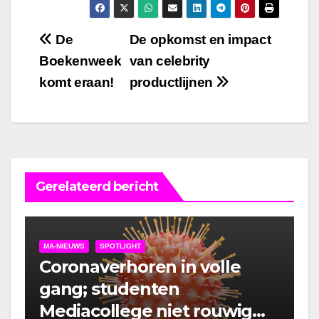
Bericht
De
De opkomst en impact
Boekenweek
van celebrity
navigatie
komt eraan!
productlijnen
Gerelateerd bericht
MA-NIEUWS
SPOTLIGHT
Coronaverhoren in volle
gang; studenten
Mediacollege niet rouwig