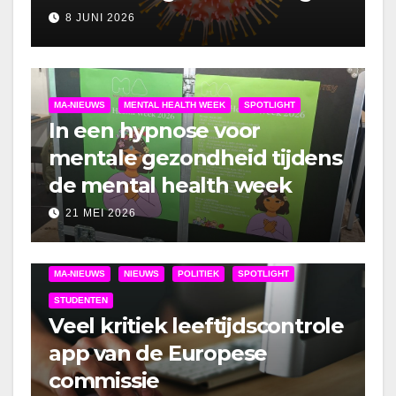
om lockdown
8 JUNI 2026
MA-NIEUWS
MENTAL HEALTH WEEK
SPOTLIGHT
In een hypnose voor
mentale gezondheid tijdens
de mental health week
21 MEI 2026
MA-NIEUWS
NIEUWS
POLITIEK
SPOTLIGHT
STUDENTEN
Veel kritiek leeftijdscontrole
app van de Europese
commissie