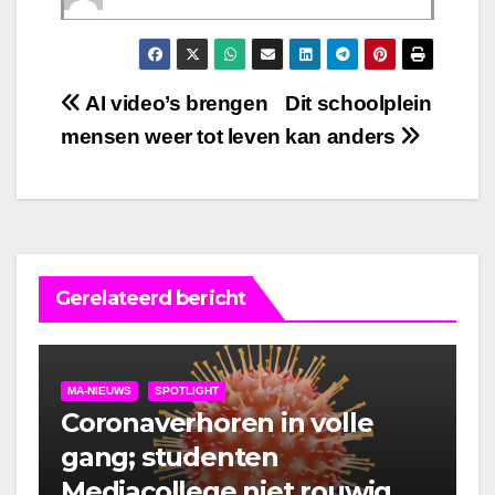
Bericht
AI video’s brengen
Dit schoolplein
mensen weer tot leven
kan anders
navigatie
Gerelateerd bericht
MA-NIEUWS
SPOTLIGHT
Coronaverhoren in volle
gang; studenten
Mediacollege niet rouwig