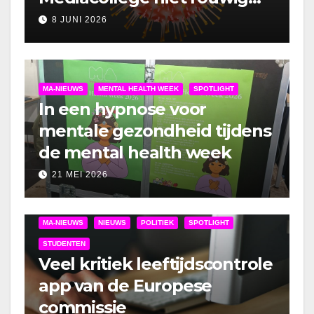
om lockdown
8 JUNI 2026
MA-NIEUWS
MENTAL HEALTH WEEK
SPOTLIGHT
In een hypnose voor
mentale gezondheid tijdens
de mental health week
21 MEI 2026
MA-NIEUWS
NIEUWS
POLITIEK
SPOTLIGHT
STUDENTEN
Veel kritiek leeftijdscontrole
app van de Europese
commissie