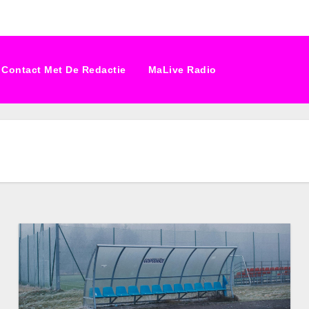
Contact Met De Redactie
MaLive Radio