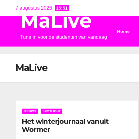
Ga
7 augustus 2026
15:51
MaLive
naar
de
Home
inhoud
Tune in voor de studenten van vandaag
MaLive
NIEUWS
SPOTLIGHT
Het winterjournaal vanuit
Wormer