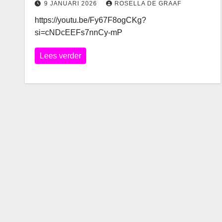
9 JANUARI 2026
ROSELLA DE GRAAF
https://youtu.be/Fy67F8ogCKg?
si=cNDcEEFs7nnCy-mP
Lees verder