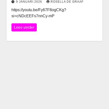
9 JANUARI 2026
ROSELLA DE GRAAF
https://youtu.be/Fy67F8ogCKg?
si=cNDcEEFs7nnCy-mP
Lees verder