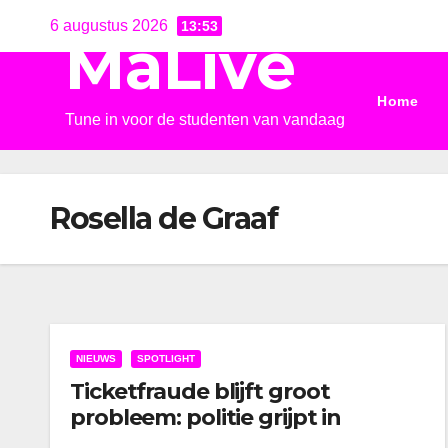
Ga
6 augustus 2026
13:53
MaLive
naar
de
Home
inhoud
Tune in voor de studenten van vandaag
Rosella de Graaf
NIEUWS
SPOTLIGHT
Ticketfraude blijft groot
probleem: politie grijpt in