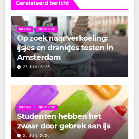
Gerelateerd bericht
NIEUWS
SPOTLIGHT
Op zoek naar verkoeling:
ijsjes en drankjes testen in
Amsterdam
25 JUNI 2026
NIEUWS
SPOTLIGHT
Studenten hebben het
zwaar door gebrek aan ijs
25 JUNI 2026