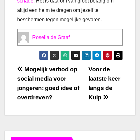
schade
. Het is daarom van groot belang om
altijd een helm te dragen om jezelf te
beschermen tegen mogelijke gevaren.
Rosella de Graaf
Bericht
Mogelijk verbod op
Voor de
social media voor
laatste keer
navigatie
jongeren: goed idee of
langs de
overdreven?
Kuip