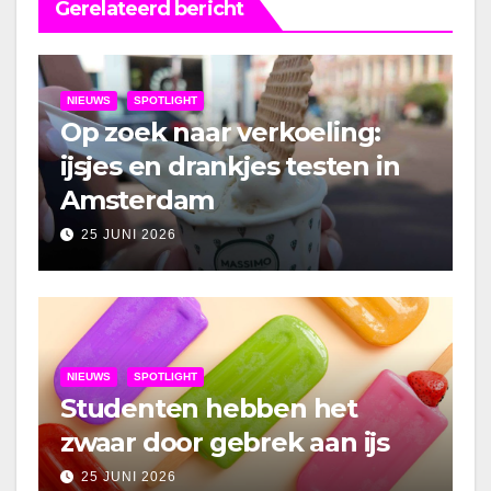
Gerelateerd bericht
NIEUWS
SPOTLIGHT
Op zoek naar verkoeling:
ijsjes en drankjes testen in
Amsterdam
25 JUNI 2026
NIEUWS
SPOTLIGHT
Studenten hebben het
zwaar door gebrek aan ijs
25 JUNI 2026