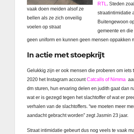
RTL
. Steden zoa
vaak doen meiden alsof ze
straatintimidatie
bellen als ze zich onveilig
Buitengewoon op
voelen op straat
gemeente en die 
geen uniform en kunnen geen mensen oppakken m
In actie met stoepkrijt
Gelukkig zijn er ook mensen die proberen om iets 
2020 het Instagram account
Catcalls of Nimma
aan
dm sturen, hun ervaring delen en judith gaat dan naa
wat er is gezegd tegen het slachtoffer of wat er pr
verhalen van de slachtoffers. “we moeten meer me
aandacht gebracht worden” zegt Jasmin 23 jaar.
Straat intimidatie gebeurt dus nog veels te vaak m