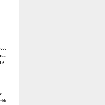
weet
 maar
 19
te
eldt