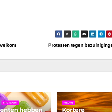
 welkom
Protesten tegen bezuinigin
SPOTLIGHT
NIEUWS
denten hebben
Kortere