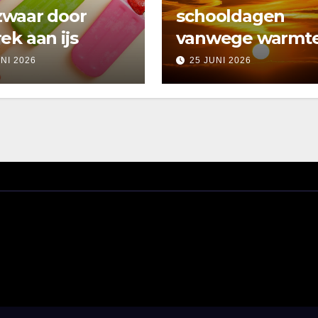
zwaar door
schooldagen
ek aan ijs
vanwege warmt
UNI 2026
25 JUNI 2026