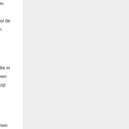
om
or de
n
ie in
 een
ijt
zien