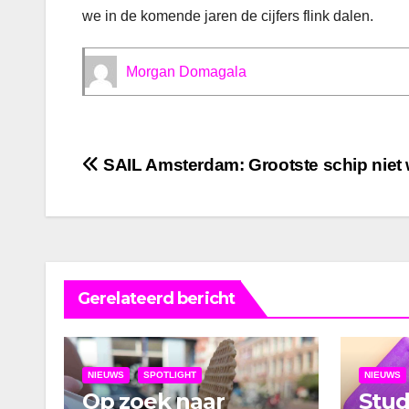
we in de komende jaren de cijfers flink dalen.
Morgan Domagala
Bericht
SAIL Amsterdam: Grootste schip niet
navigatie
Gerelateerd bericht
NIEUWS
SPOTLIGHT
NIEUWS
Op zoek naar
Stu