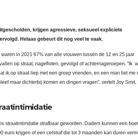
itgescholden, krijgen agressieve, seksueel expliciete
rvolgd. Helaas gebeurt dit nog veel te vaak.
waren in 2021 67% van alle vrouwen tussen de 12 en 25 jaar
allen op straat, nagefloten, gevolgd of achternageroepen. “Ik 
at ik op straat liep met een groep vrienden, en een man liet me
j bleef maar dichterbij komen en dingen vragen”, vertelt Joy Smit,
aatintimidatie
 is straatintimdatie strafbaar geworden. Daders kunnen een boe
0 euro krijgen of een celstraf die tot 3 maanden kan duren verm