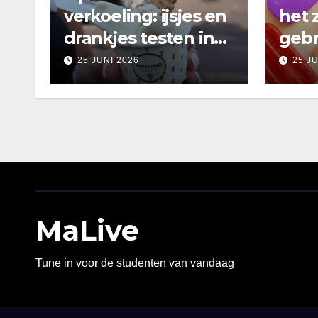
verkoeling: ijsjes en
het 
drankjes testen in
gebr
Amsterdam
25 JUNI 2026
25 J
MaLive
Tune in voor de studenten van vandaag