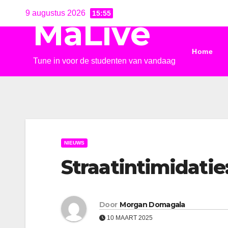
Ga
9 augustus 2026
15:55
MaLive
naar
de
Home
inhoud
Tune in voor de studenten van vandaag
NIEUWS
Straatintimidati
Door
Morgan Domagala
10 MAART 2025