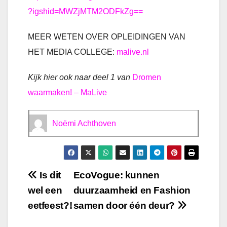
?igshid=MWZjMTM2ODFkZg==
MEER WETEN OVER OPLEIDINGEN VAN
HET MEDIA COLLEGE:
malive.nl
Kijk hier ook naar deel 1 van
Dromen
waarmaken! – MaLive
Noëmi Achthoven
Bericht
Is dit
EcoVogue: kunnen
wel een
duurzaamheid en Fashion
navigatie
eetfeest?!
samen door één deur?