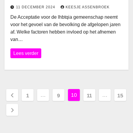
11 DECEMBER 2024
KEESJE ASSENBROEK
De Acceptatie voor de lhbtqia gemeenschap neemt
voor het gevoel van de bevolking de afgelopen jaren
af. Welke factoren hebben invloed op het afnemen
van…
Lees verder
Berichten
…
10
…
1
9
11
15
paginering