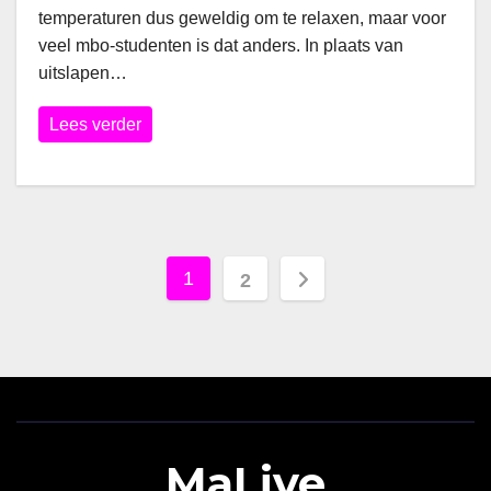
temperaturen dus geweldig om te relaxen, maar voor
veel mbo-studenten is dat anders. In plaats van
uitslapen…
Lees verder
Berichten
1
2
paginering
MaLive