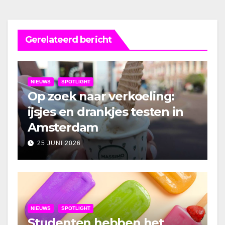
Gerelateerd bericht
NIEUWS
SPOTLIGHT
Op zoek naar verkoeling:
ijsjes en drankjes testen in
Amsterdam
25 JUNI 2026
NIEUWS
SPOTLIGHT
Studenten hebben het