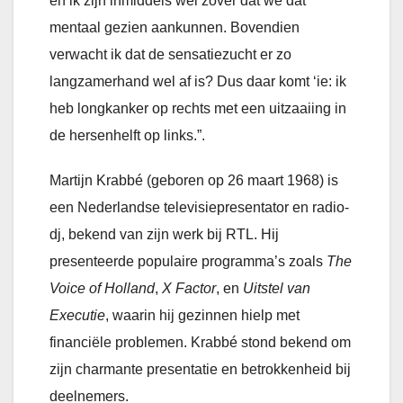
en ik zijn inmiddels wel zover dat we dat
mentaal gezien aankunnen. Bovendien
verwacht ik dat de sensatiezucht er zo
langzamerhand wel af is? Dus daar komt ‘ie: ik
heb longkanker op rechts met een uitzaaiing in
de hersenhelft op links.”.
Martijn Krabbé (geboren op 26 maart 1968) is
een Nederlandse televisiepresentator en radio-
dj, bekend van zijn werk bij RTL. Hij
presenteerde populaire programma’s zoals
The
Voice of Holland
,
X Factor
, en
Uitstel van
Executie
, waarin hij gezinnen hielp met
financiële problemen. Krabbé stond bekend om
zijn charmante presentatie en betrokkenheid bij
deelnemers.