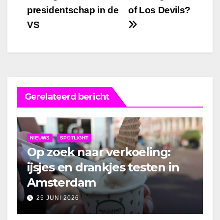
presidentschap in de
of Los Devils?
navigatie
VS
Gerelateerd bericht
NIEUWS
SPOTLIGHT
Op zoek naar verkoeling:
ijsjes en drankjes testen in
Amsterdam
25 JUNI 2026