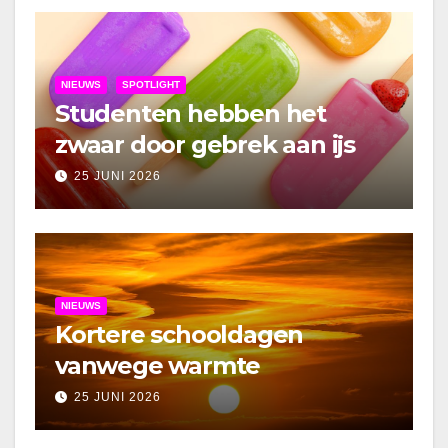
NIEUWS
SPOTLIGHT
Studenten hebben het
zwaar door gebrek aan ijs
25 JUNI 2026
NIEUWS
Kortere schooldagen
vanwege warmte
25 JUNI 2026