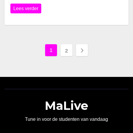
Lees verder
Berichten
1
2
paginering
MaLive
Tune in voor de studenten van vandaag