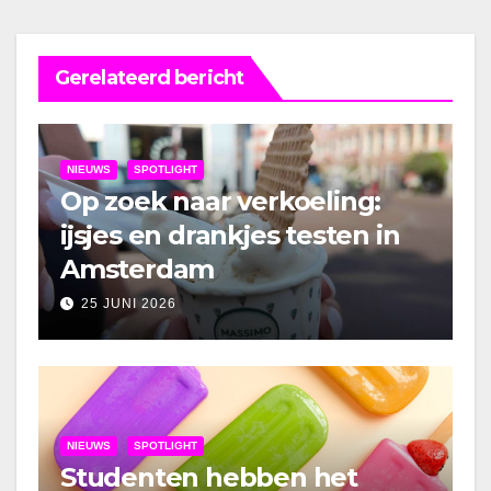
Gerelateerd bericht
NIEUWS
SPOTLIGHT
Op zoek naar verkoeling:
ijsjes en drankjes testen in
Amsterdam
25 JUNI 2026
NIEUWS
SPOTLIGHT
Studenten hebben het