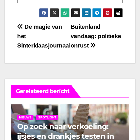
Bericht
De magie van
Buitenland
het
vandaag: politieke
navigatie
Sinterklaasjournaal
onrust
Gerelateerd bericht
NIEUWS
SPOTLIGHT
Op zoek naar verkoeling:
ijsjes en drankjes testen in