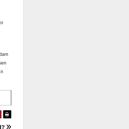
jn
rdam
nsen
En
ed?