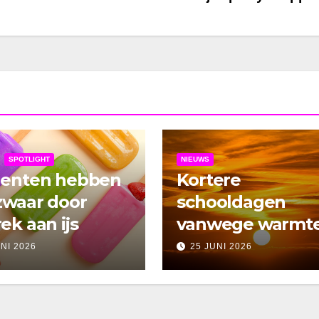
SPOTLIGHT
NIEUWS
denten hebben
Kortere
zwaar door
schooldagen
ek aan ijs
vanwege warmt
UNI 2026
25 JUNI 2026