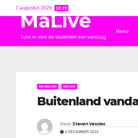
Ga
7 augustus 2026
18:23
MaLive
naar
de
Home
inhoud
Tune in voor de studenten van vandaag
MA-NIEUWS
NIEUWS
Buitenland vandaa
Door
Steven Vessies
4 DECEMBER 2024