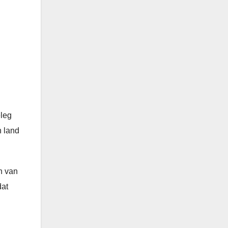
eleg
n land
n van
dat