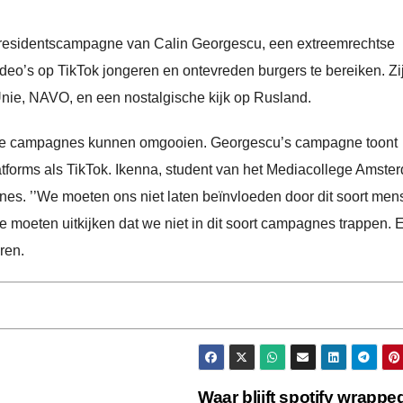
 presidentscampagne van Calin Georgescu, een extreemrechtse
eo’s op TikTok jongeren en ontevreden burgers te bereiken. Zi
Unie, NAVO, en een nostalgische kijk op Rusland.
itieke campagnes kunnen omgooien. Georgescu’s campagne toont
latforms als TikTok. Ikenna, student van het Mediacollege Amste
gnes. ’’We moeten ons niet laten beïnvloeden door dit soort me
 moeten uitkijken dat we niet in dit soort campagnes trappen. 
ren.
Waar blijft spotify wrapp