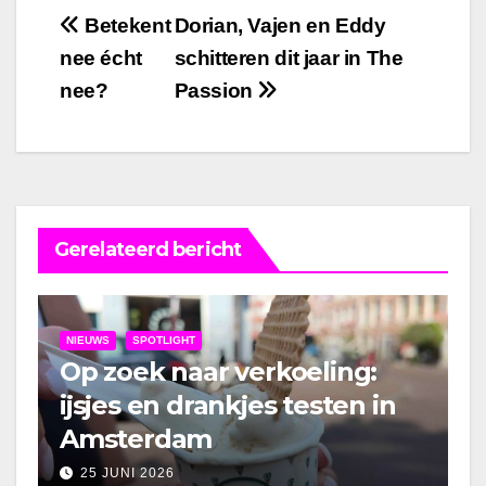
Bericht
Betekent
Dorian, Vajen en Eddy
nee écht
schitteren dit jaar in The
navigatie
nee?
Passion
Gerelateerd bericht
NIEUWS
SPOTLIGHT
Op zoek naar verkoeling:
ijsjes en drankjes testen in
Amsterdam
25 JUNI 2026