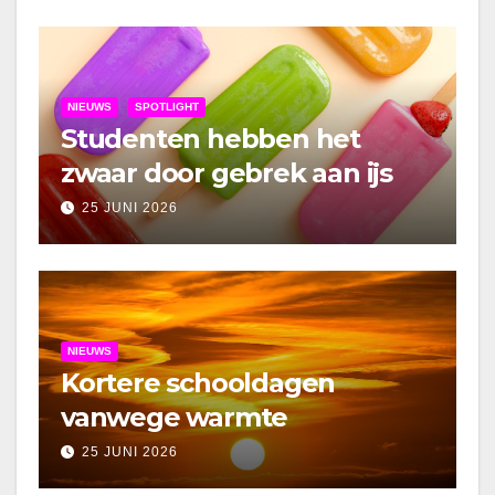
NIEUWS
SPOTLIGHT
Studenten hebben het
zwaar door gebrek aan ijs
25 JUNI 2026
NIEUWS
Kortere schooldagen
vanwege warmte
25 JUNI 2026