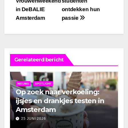
Vrouwenweekend
studenten
navigatie
in DeBALIE
ontdekken hun
Amsterdam
passie
Gerelateerd bericht
NIEUWS
SPOTLIGHT
Op zoek naar verkoeling:
ijsjes en drankjes testen in
Amsterdam
25 JUNI 2026