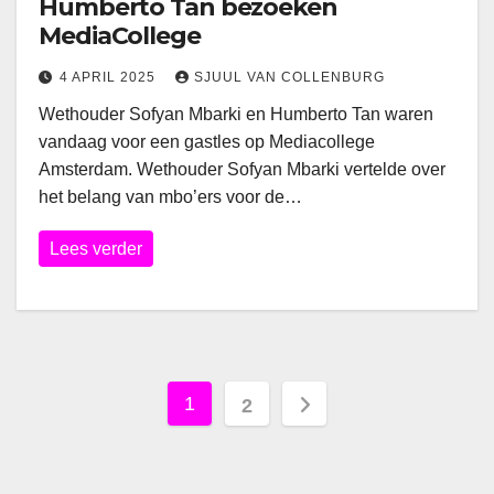
Humberto Tan bezoeken
MediaCollege
4 APRIL 2025
SJUUL VAN COLLENBURG
Wethouder Sofyan Mbarki en Humberto Tan waren
vandaag voor een gastles op Mediacollege
Amsterdam. Wethouder Sofyan Mbarki vertelde over
het belang van mbo’ers voor de…
Lees verder
Berichten
1
2
paginering