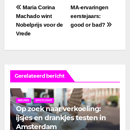
Bericht
Maria Corina
MA-ervaringen
Machado wint
eerstejaars:
navigatie
Nobelprijs voor de
good or bad?
Vrede
Gerelateerd bericht
NIEUWS
SPOTLIGHT
Op zoek naar verkoeling:
ijsjes en drankjes testen in
Amsterdam