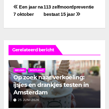
Bericht
Een jaar na
113 zelfmoordpreventie
7 oktober
bestaat 15 jaar
navigatie
Gerelateerd bericht
NIEUWS
SPOTLIGHT
Op zoek naar verkoeling:
ijsjes en drankjes testen in
Amsterdam
25 JUNI 2026