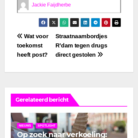
Jackie Faijdherbe
Bericht
Wat voor
Straatnaambordjes
toekomst
R’dam tegen drugs
navigatie
heeft post?
direct gestolen
Gerelateerd bericht
NIEUWS
SPOTLIGHT
Op zoek naar verkoeling: