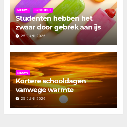
NIEUWS
SPOTLIGHT
Studenten hebben het
zwaar door gebrek aan ijs
25 JUNI 2026
NIEUWS
Kortere schooldagen
vanwege warmte
25 JUNI 2026