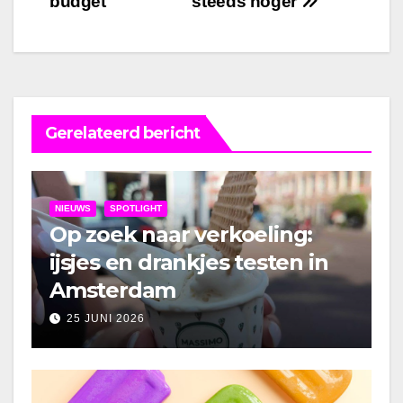
budget
steeds hoger
Gerelateerd bericht
NIEUWS
SPOTLIGHT
Op zoek naar verkoeling:
ijsjes en drankjes testen in
Amsterdam
25 JUNI 2026