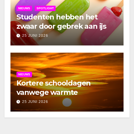
NIEUWS
SPOTLIGHT
Studenten hebben het
zwaar door gebrek aan ijs
25 JUNI 2026
NIEUWS
Kortere schooldagen
vanwege warmte
25 JUNI 2026