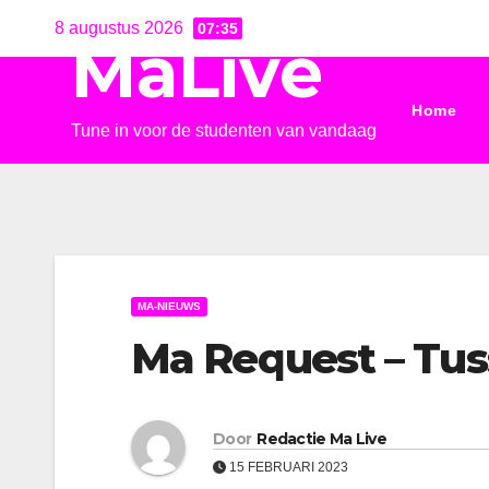
Ga
8 augustus 2026
07:35
MaLive
naar
de
Home
inhoud
Tune in voor de studenten van vandaag
MA-NIEUWS
Ma Request – Tus
Door
Redactie Ma Live
15 FEBRUARI 2023