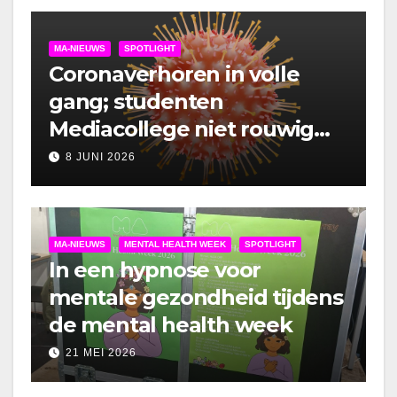
MA-NIEUWS
SPOTLIGHT
Coronaverhoren in volle
gang; studenten
Mediacollege niet rouwig
om lockdown
8 JUNI 2026
MA-NIEUWS
MENTAL HEALTH WEEK
SPOTLIGHT
In een hypnose voor
mentale gezondheid tijdens
de mental health week
21 MEI 2026